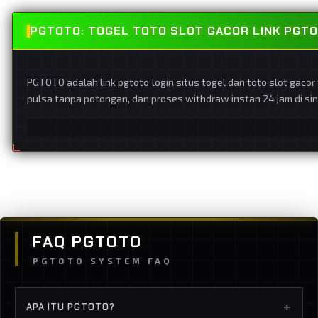
PGTOTO: TOGEL TOTO SLOT GACOR LINK PGT
PGTOTO adalah link pgtoto login situs togel dan toto slot gac
pulsa tanpa potongan, dan proses withdraw instan 24 jam di sini
FAQ PGTOTO
PGTOTO SYSTEM FAQ
+
APA ITU PGTOTO?