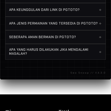
PGTOTO adalah link situs toto slot gacor online
+
APA KEUNGGULAN DARI LINK DI PGTOTO?
server Thailand resmi yang mudah dimainkan hari
ini.
PGTOTO Link memberikan akses cepat ke
+
APA JENIS PERMAINAN YANG TERSEDIA DI PGTOTO?
permainan slot yang gacor, meningkatkan peluang
menang Anda dengan pengalaman bermain yang
PGTOTO menawarkan berbagai permainan slot
+
SEBERAPA AMAN BERMAIN DI PGTOTO?
seru!
dengan tema menarik dan fitur bonus yang
membuat setiap putaran semakin mengasyikkan!
PGTOTO mengutamakan keamanan! Dengan
APA YANG HARUS DILAKUKAN JIKA MENGALAMI
+
teknologi enkripsi modern, data dan transaksi Anda
MASALAH?
dilindungi, memastikan pengalaman bermain yang
Tim layanan pelanggan PGTOTO siap membantu
nyaman.
Anda 24/7 melalui live chat atau email. PGTOTO
Seo Snoop // V.4.3.0
berkomitmen untuk memberikan solusi cepat untuk
semua pertanyaan Anda.