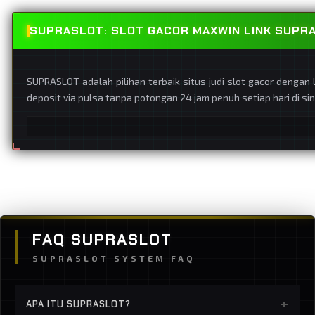
SUPRASLOT: SLOT GACOR MAXWIN LINK SUPR
SUPRASLOT adalah pilihan terbaik situs judi slot gacor dengan 
deposit via pulsa tanpa potongan 24 jam penuh setiap hari di sini
FAQ SUPRASLOT
SUPRASLOT SYSTEM FAQ
+
APA ITU SUPRASLOT?