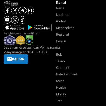
Kanal
News
Nasional
Global
Megapolitan
Penghargaan dan sertifikat:
Regional
Pemilu
Dapatkan Keseruan dan Permainan
IKN
Menyenangkan di SUPRASLOT
Bola
DAFTAR
Tekno
Otomotif
Entertainment
Sains
Health
Money
Tren