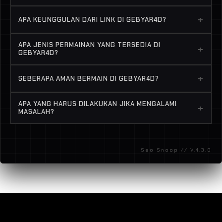
GEBYAR4D adalah link situs toto slot gacor online
+
APA KEUNGGULAN DARI LINK DI GEBYAR4D?
server Thailand resmi yang mudah dimainkan hari
ini.
GEBYAR4D Link memberikan akses cepat ke
APA JENIS PERMAINAN YANG TERSEDIA DI
+
permainan slot yang gacor, meningkatkan peluang
GEBYAR4D?
menang Anda dengan pengalaman bermain yang
GEBYAR4D menawarkan berbagai permainan slot
seru!
+
SEBERAPA AMAN BERMAIN DI GEBYAR4D?
dengan tema menarik dan fitur bonus yang
membuat setiap putaran semakin mengasyikkan!
GEBYAR4D mengutamakan keamanan! Dengan
APA YANG HARUS DILAKUKAN JIKA MENGALAMI
+
teknologi enkripsi modern, data dan transaksi Anda
MASALAH?
dilindungi, memastikan pengalaman bermain yang
Tim layanan pelanggan GEBYAR4D siap membantu
nyaman.
Anda 24/7 melalui live chat atau email. GEBYAR4D
Seo Snoop // V.4.3.0
berkomitmen untuk memberikan solusi cepat untuk
semua pertanyaan Anda.