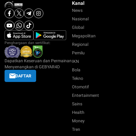
Kanal
News
Nasional
Global
Megapolitan
Penghargaan dan sertifikat:
Regional
Pemilu
Dapatkan Keseruan dan Permainan
IKN
Menyenangkan di GEBYAR4D
Bola
DAFTAR
Tekno
Otomotif
Entertainment
Sains
Health
Money
Tren