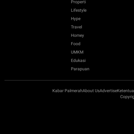
Properti
Lifestyle
Hype
Travel
Homey
Food
UMKM
Edukasi
Parapuan
Kabar Palmerah
About Us
Advertise
Ketentu
Copyri