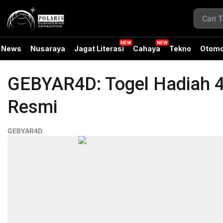
News
Nusaraya
Jagat Literasi
Cahaya
Tekno
Otomo
GEBYAR4D: Togel Hadiah 4D
Resmi
GEBYAR4D