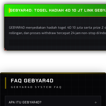
GEBYAR4D: TOGEL HADIAH 4D 10 JT LINK GEBY
GEBYAR4D menyediakan hadiah togel 4D 10 juta serta prize 2 d
rollingan, dan proses withdraw tercepat 24 jam non-stop di Indon
FAQ GEBYAR4D
GEBYAR4D SYSTEM FAQ
+
APA ITU GEBYAR4D?